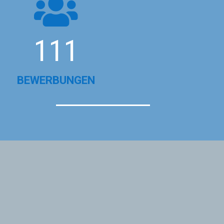

111
BEWERBUNGEN