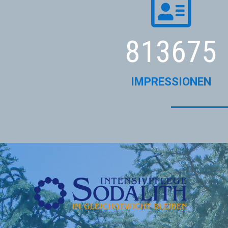

813675
IMPRESSIONEN