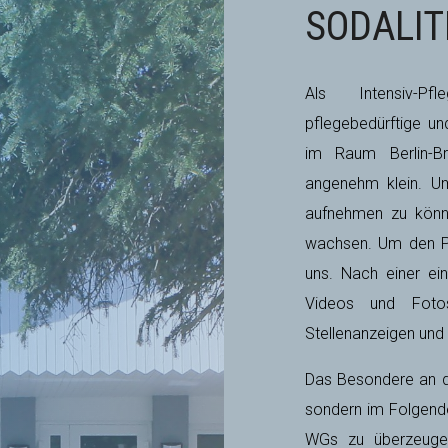
SODALI
Als Intensiv-Pf
pflegebedürftige u
im Raum Berlin-Br
angenehm klein. Um
aufnehmen zu könn
wachsen. Um den Pfl
uns. Nach einer ein
Videos und Fotos
Stellenanzeigen und 
D
as Besondere an de
sondern im Folgende
WGs zu überzeugen