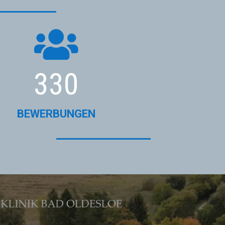

330
BEWERBUNGEN