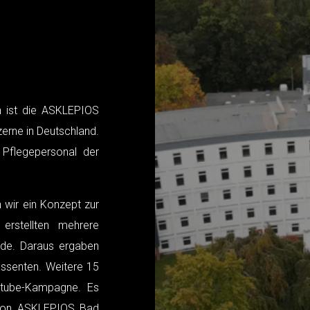
rn ist die ASKLEPIOS
erne in Deutschland.
Pflegepersonal der
 wir ein Konzept zur
rstellten mehrere
nde. Daraus ergaben
essenten. Weitere 15
outube-Kampagne. Es
n von ASKLEPIOS Bad